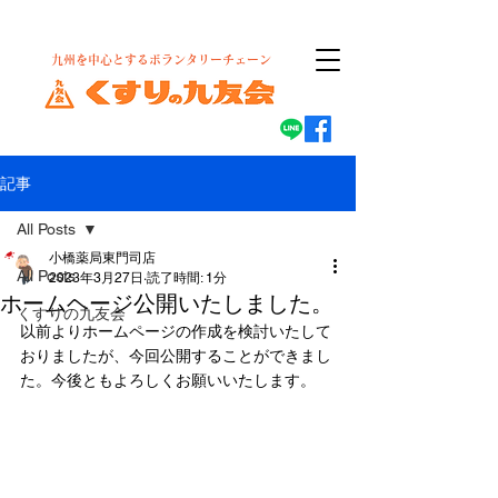
​九州を中心とするボランタリーチェーン
記事
All Posts
小橋薬局東門司店
All Posts
2023年3月27日
読了時間: 1分
ホームヘージ公開いたしました。
くすりの九友会
以前よりホームページの作成を検討いたして
おりましたが、今回公開することができまし
た。今後ともよろしくお願いいたします。