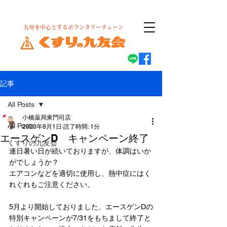
​九州を中心とするボランタリーチェーン
記事
All Posts
小橋薬局東門司店
All Posts
2023年8月1日
読了時間: 1分
エースゲンD キャンペーン終了
くすりの九友会
連日暑い日が続いておりますが、体調はいか
がでしょうか？
エアコンなどを適切に使用し、熱中症にはく
れぐれもご注意ください。
5月より開始しておりました、エースゲンDの
特別キャンペーンが7/31をもちまして終了と