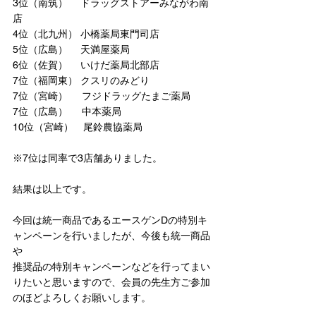
3位（南筑）　 ドラッグストアーみながわ南
店
4位（北九州） 小橋薬局東門司店
5位（広島）　 天満屋薬局
6位（佐賀）　 いけだ薬局北部店
7位（福岡東） クスリのみどり
7位（宮崎）     フジドラッグたまご薬局
7位（広島）     中本薬局
10位（宮崎）　尾鈴農協薬局
※7位は同率で3店舗ありました。
結果は以上です。
今回は統一商品であるエースゲンDの特別キ
ャンペーンを行いましたが、今後も統一商品
や
推奨品の特別キャンペーンなどを行ってまい
りたいと思いますので、会員の先生方ご参加
のほどよろしくお願いします。