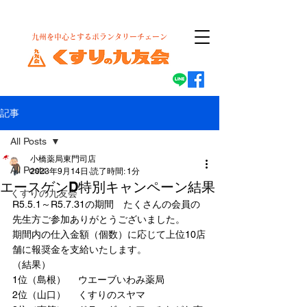
​九州を中心とするボランタリーチェーン
記事
All Posts
小橋薬局東門司店
All Posts
2023年9月14日
読了時間: 1分
エースゲンD特別キャンペーン結果
くすりの九友会
R5.5.1～R5.7.31の期間　たくさんの会員の
先生方ご参加ありがとうございました。
期間内の仕入金額（個数）に応じて上位10店
舗に報奨金を支給いたします。
（結果）
1位（島根）　 ウエーブいわみ薬局
2位（山口） 　くすりのスヤマ